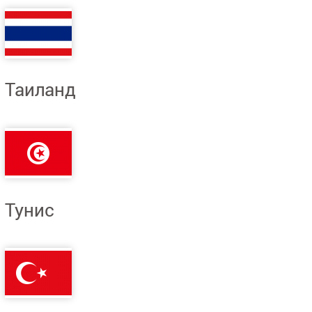
Таиланд
Тунис