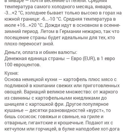
в январе — почти весенние оттепели. Средняя
температура самого холодного месяца, января,
-3...+2 °C, холоднее бывает только высоко в горах на
южной границе: -6...-10 °C. Средняя температура в
июле +16...+20 °C. Дожди идут в основном в осенне-
зимний период. Летом в Германии нежарко, так что
посещение страны будет идеальным для тех, кто
плохо переносит зной.
Деньги, оплата и обмен валюты:
Денежная единица страны — Евро (EUR), в 1 евро
100 евроцентов.
Кухня:
Основа немецкой кухни — картофель плюс мясо с
подливкой в компании свежих или приготовленных
овощей. Вариаций великое множество: от жаркого
из свинины с картофельными кнедликами до
шницеля с картошкой фри. Другое популярное
кушанье — десятки разновидностей «вурст», то
бишь сосисок: говяжьи и свиные, на гриле и
отварные, гигантские и крошечные. Подают их с
кетчупом или горчицей, в булке наподобие хот-дога