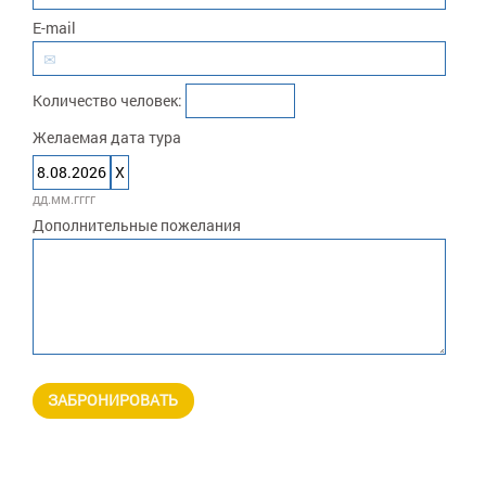
E-mail
✉
Количество человек:
Желаемая дата тура
Дата
День
Месяц
Год
8.08.2026
X
дд.мм.гггг
Дополнительные пожелания